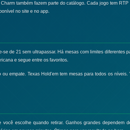
s Charm também fazem parte do catálogo. Cada jogo tem RTP e
nível no site e no app.
me-se de 21 sem ultrapassar. Há mesas com limites diferentes 
icana e segue entre os favoritos.
o ou empate. Texas Hold'em tem mesas para todos os níveis. 
e e você escolhe quando retirar. Ganhos grandes dependem