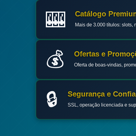
🎰
Catálogo Premiu
Mais de 3.000 títulos: slots
💰
Ofertas e Promoç
Oferta de boas-vindas, pro
🔒
Segurança e Confi
SSL, operação licenciada e supo