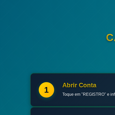
C
Abrir Conta
1
Toque em "REGISTRO" e inf