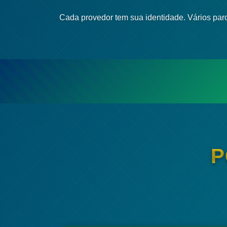
Cada provedor tem sua identidade. Vários par
P